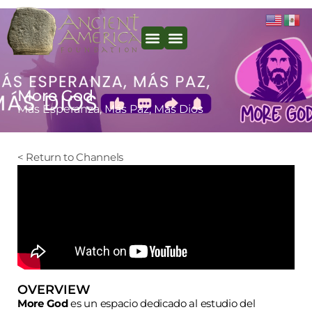
More God
Más Esperanza, Más Paz, Más Dios
< Return to Channels
OVERVIEW
More God
es un espacio dedicado al estudio del